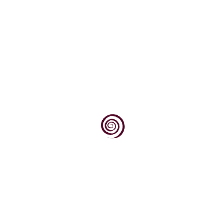
oranisol je sastavina što nastaje u plutu ako su kore hrasta ...
ao (kako navodi Ivan Šestan), "u pučkoj etimologiji koja mu je ...
vrlo štetan kukac iz reda resičara (Thysanoptera), čije brojne ...
itana sorta crnoga grožđa koja se uvrštava (Pravilnikom 159/04.) ...
 tal. secco itd. Vidi: tip vina
euzeta je ova oznaka načina berbe grožđa u cilju proizvodnje jednog .
sorta vinove loze crvena grožđa (pa se naziva i trojišćina ...