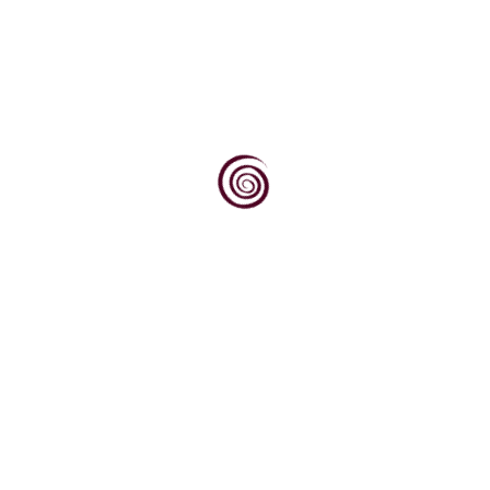
i prema jugu, prema obroncima Krndije i Dilja obraslim...