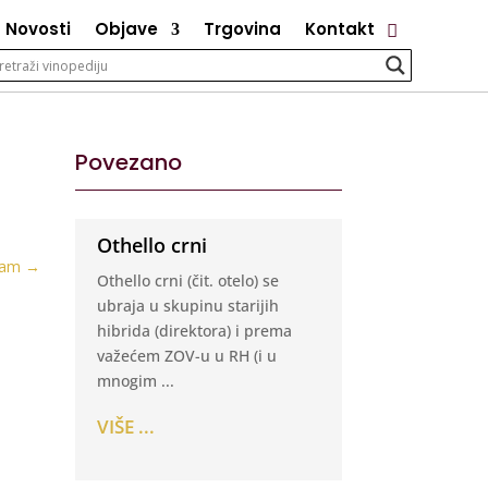
Novosti
Objave
Trgovina
Kontakt
Povezano
Othello crni
jam
→
Othello crni (čit. otelo) se
ubraja u skupinu starijih
hibrida (direktora) i prema
važećem ZOV-u u RH (i u
mnogim ...
VIŠE ...