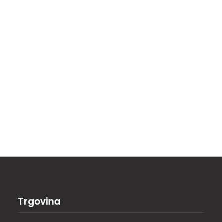
eneracijama oblikuje identitet mjesta i ljudi, krčki...
Trgovina