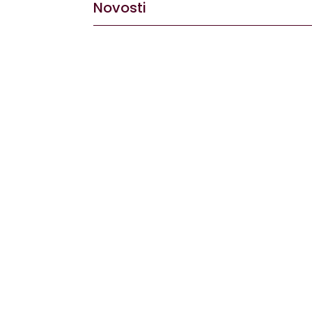
Novosti
Dovoljno je stati na vrh brijega, pogledati 
Dok svjetska vinska scena sve više traži aut