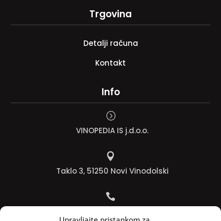
Trgovina
Detalji računa
Kontakt
Info
=
VINOPEDIA IS j.d.o.o.

Taklo 3, 51250 Novi Vinodolski

Bojana +385 91 738 3613
Upravljajte pristankom za