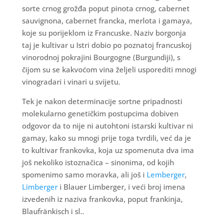
sorte crnog grožđa poput pinota crnog, cabernet
sauvignona, cabernet francka, merlota i gamaya,
koje su porijeklom iz Francuske. Naziv borgonja
taj je kultivar u Istri dobio po poznatoj francuskoj
vinorodnoj pokrajini Bourgogne (Burgundiji), s
čijom su se kakvoćom vina željeli usporediti mnogi
vinogradari i vinari u svijetu.
Tek je nakon determinacije sortne pripadnosti
molekularno genetičkim postupcima dobiven
odgovor da to nije ni autohtoni istarski kultivar ni
gamay, kako su mnogi prije toga tvrdili, već da je
to kultivar frankovka, koja uz spomenuta dva ima
još nekoliko istoznačica – sinonima, od kojih
spomenimo samo moravka, ali još i
Lemberger
,
Limberger
i Blauer Limberger, i veći broj imena
izvedenih iz naziva frankovka, poput frankinja,
Blaufränkisch i sl..