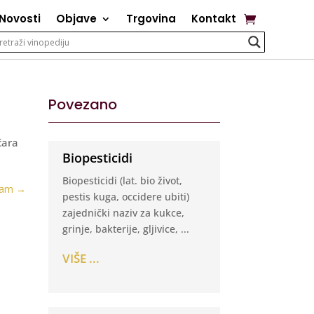
Novosti
Objave
Trgovina
Kontakt
Povezano
čara
Biopesticidi
Biopesticidi (lat. bio život,
jam
→
pestis kuga, occidere ubiti)
zajednički naziv za kukce,
grinje, bakterije, gljivice, ...
VIŠE ...